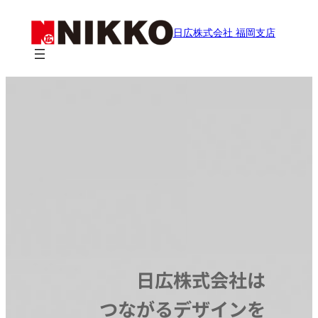
内
容
日広株式会社 福岡支店
を
ス
キ
ッ
プ
日広株式会社は
つながるデザインを