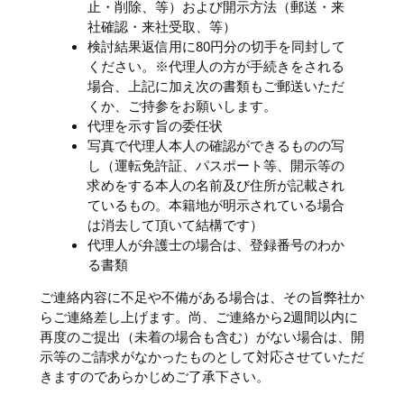
止・削除、等）および開示方法（郵送・来
社確認・来社受取、等）
検討結果返信用に80円分の切手を同封して
ください。※代理人の方が手続きをされる
場合、上記に加え次の書類もご郵送いただ
くか、ご持参をお願いします。
代理を示す旨の委任状
写真で代理人本人の確認ができるものの写
し（運転免許証、パスポート等、開示等の
求めをする本人の名前及び住所が記載され
ているもの。本籍地が明示されている場合
は消去して頂いて結構です）
代理人が弁護士の場合は、登録番号のわか
る書類
ご連絡内容に不足や不備がある場合は、その旨弊社か
らご連絡差し上げます。尚、ご連絡から2週間以内に
再度のご提出（未着の場合も含む）がない場合は、開
示等のご請求がなかったものとして対応させていただ
きますのであらかじめご了承下さい。