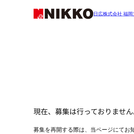
内
日広株式会社 福岡
容
を
ス
キ
ッ
プ
現在、募集は行っておりません
募集を再開する際は、当ページにてお