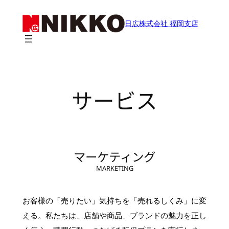
内
容
日広株式会社 福岡支店
を
ス
キ
ッ
プ
サービス
マーケティング
MARKETING
お客様の「売りたい」気持ちを「売れるしくみ」に変
える。私たちは、店舗や商品、ブランドの魅力を正し