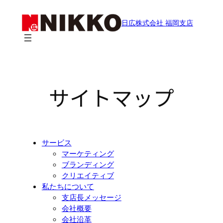
内
容
日広株式会社 福岡支店
を
ス
キ
ッ
プ
サイトマップ
サービス
マーケティング
ブランディング
クリエイティブ
私たちについて
支店長メッセージ
会社概要
会社沿革