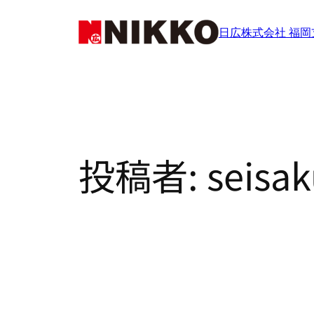
内
日広株式会社 福岡
容
を
ス
キ
ッ
プ
投稿者:
seisa